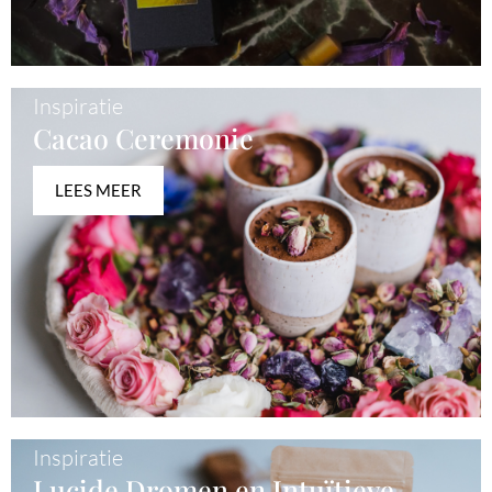
Inspiratie
Cacao Ceremonie
LEES MEER
Inspiratie
Lucide Dromen en Intuïtieve