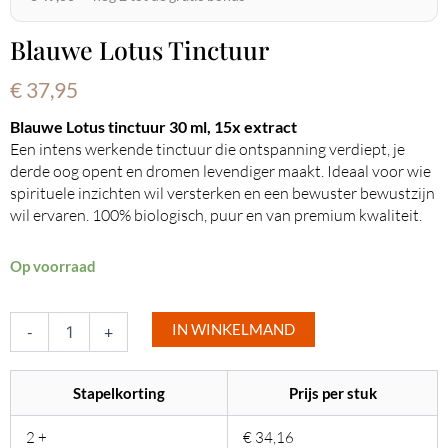
Blauwe Lotus Tinctuur
€
37,95
Blauwe Lotus tinctuur 30 ml, 15x extract
Een intens werkende tinctuur die ontspanning verdiept, je
derde oog opent en dromen levendiger maakt. Ideaal voor wie
spirituele inzichten wil versterken en een bewuster bewustzijn
wil ervaren. 100% biologisch, puur en van premium kwaliteit.
Blauwe
Op voorraad
Lotus
Tinctuur
aantal
IN WINKELMAND
-
+
Stapelkorting
Prijs per stuk
2 +
€
34,16