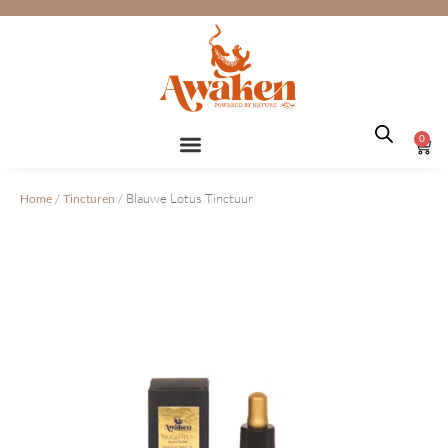
Ga
naar
de
inhoud
0
Win
/
/ Blauwe Lotus Tinctuur
Home
Tincturen