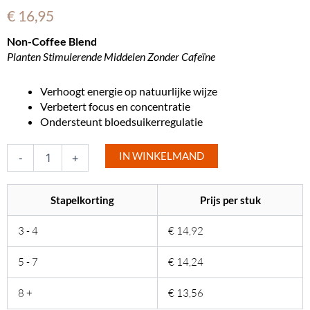
€
16,95
Non-Coffee Blend
Planten Stimulerende Middelen Zonder Cafeïne
Verhoogt energie op natuurlijke wijze
Verbetert focus en concentratie
Ondersteunt bloedsuikerregulatie
Daily
IN WINKELMAND
Non
-
+
Coffee
Blend
-
Stapelkorting
Prijs per stuk
Plant
Stimulants
3 - 4
€
14,92
aantal
5 - 7
€
14,24
8 +
€
13,56