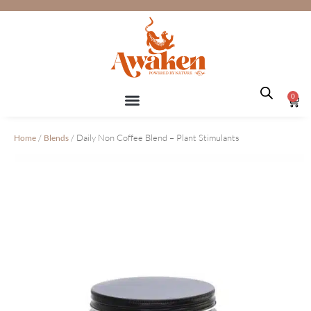
Ga
naar
de
inhoud
0
Win
/
/ Daily Non Coffee Blend – Plant Stimulants
Home
Blends