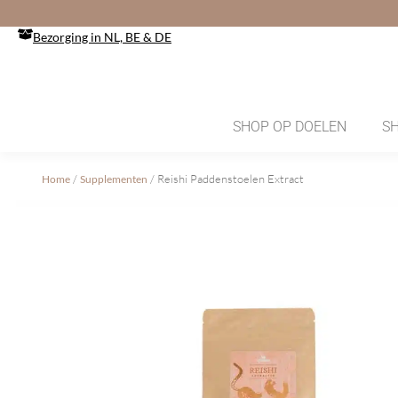
Ga
naar
Bezorging in NL, BE & DE
de
inhoud
SHOP OP DOELEN
S
/
/ Reishi Paddenstoelen Extract
Home
Supplementen