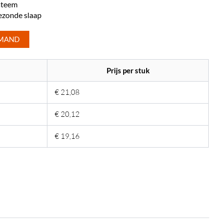
steem
ezonde slaap
LMAND
Prijs per stuk
€
21,08
€
20,12
€
19,16