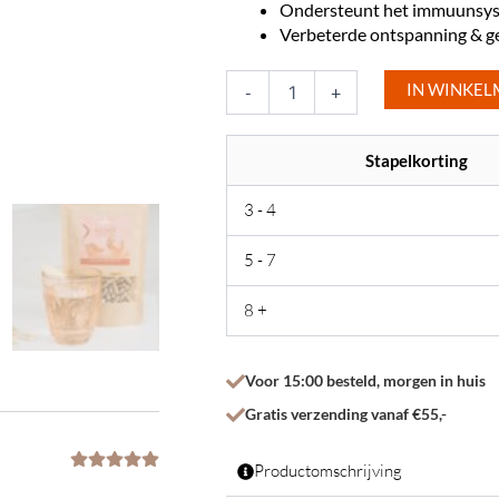
Ondersteunt het immuunsy
Verbeterde ontspanning & g
Reishi
IN WINKE
Paddenstoelen
-
+
Extract
aantal
Stapelkorting
3 - 4
5 - 7
8 +
Voor 15:00 besteld, morgen in huis
Gratis verzending vanaf €55,-
Productomschrijving